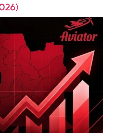
2026)