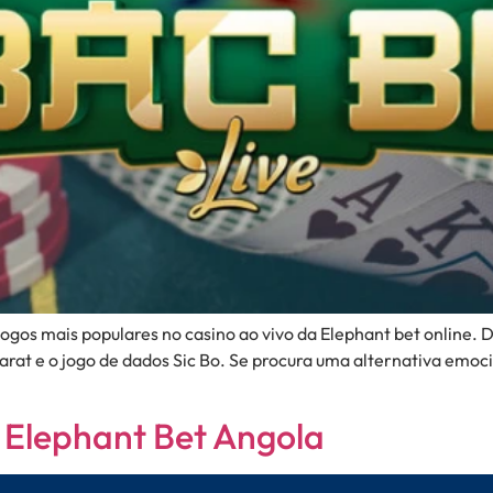
gos mais populares no casino ao vivo da Elephant bet online. 
arat e o jogo de dados Sic Bo. Se procura uma alternativa emoci
 Elephant Bet Angola