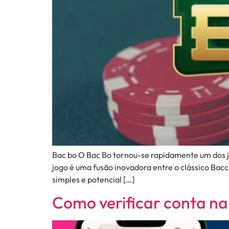
Bac bo O Bac Bo tornou-se rapidamente um dos jo
jogo é uma fusão inovadora entre o clássico Bacc
simples e potencial […]
Como verificar conta na