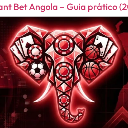
t Bet Angola – Guia prático (