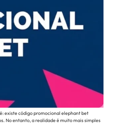
: existe código promocional elephant bet
s. No entanto, a realidade é muito mais simples