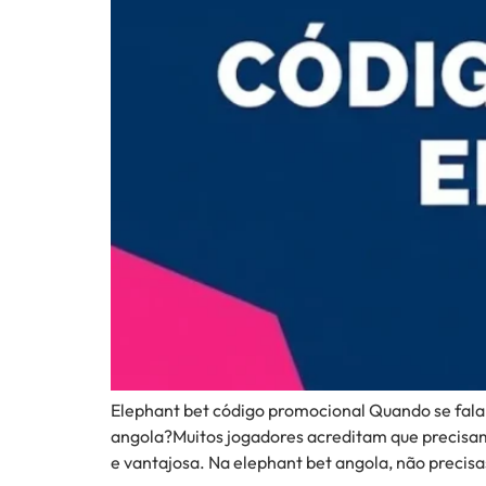
Elephant bet código promocional Quando se fala
angola?Muitos jogadores acreditam que precisam 
e vantajosa. Na elephant bet angola, não precisa