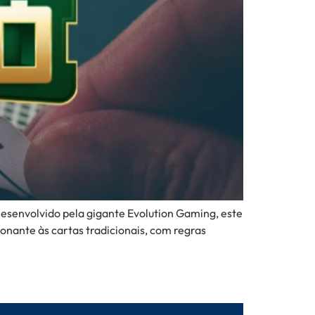
Desenvolvido pela gigante Evolution Gaming, este
onante às cartas tradicionais, com regras