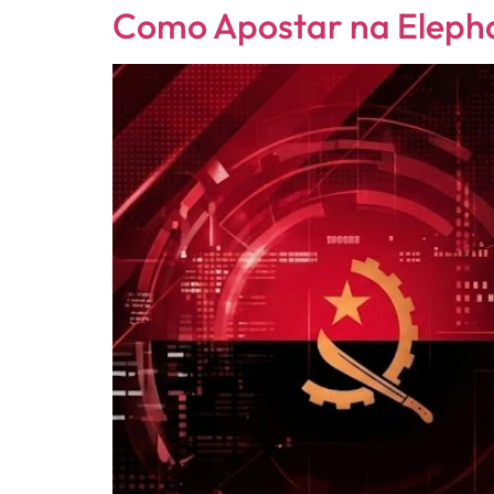
Como Apostar na Elephan