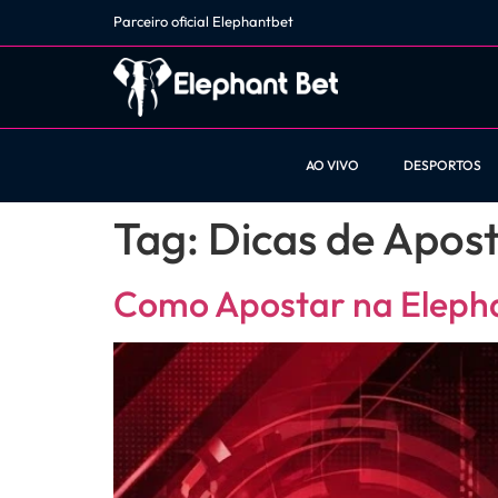
Parceiro oficial Elephantbet
AO VIVO
DESPORTOS
Tag:
Dicas de Apos
Como Apostar na Elephan