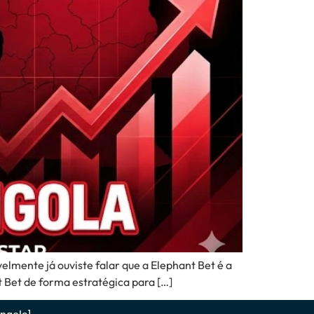
elmente já ouviste falar que a Elephant Bet é a
 Bet de forma estratégica para […]