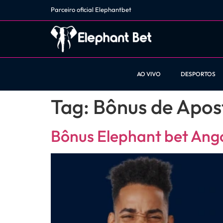
Parceiro oficial Elephantbet
AO VIVO
DESPORTOS
Tag:
Bônus de Apos
Bônus Elephant bet Ango