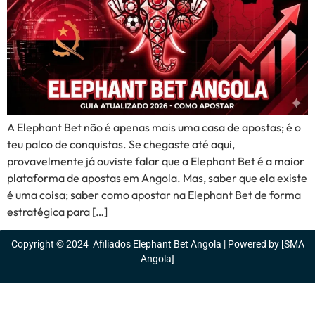
A Elephant Bet não é apenas mais uma casa de apostas; é o
teu palco de conquistas. Se chegaste até aqui,
provavelmente já ouviste falar que a Elephant Bet é a maior
plataforma de apostas em Angola. Mas, saber que ela existe
é uma coisa; saber como apostar na Elephant Bet de forma
estratégica para […]
Copyright © 2024 Afiliados Elephant Bet Angola | Powered by [SMA
Angola]