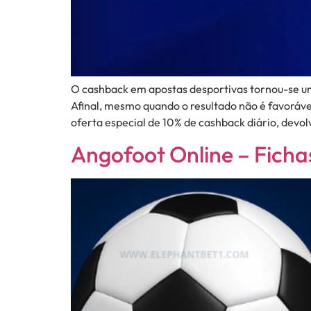
O cashback em apostas desportivas tornou-se um
Afinal, mesmo quando o resultado não é favorável
oferta especial de 10% de cashback diário, devol
Angofoot Online – Ficha