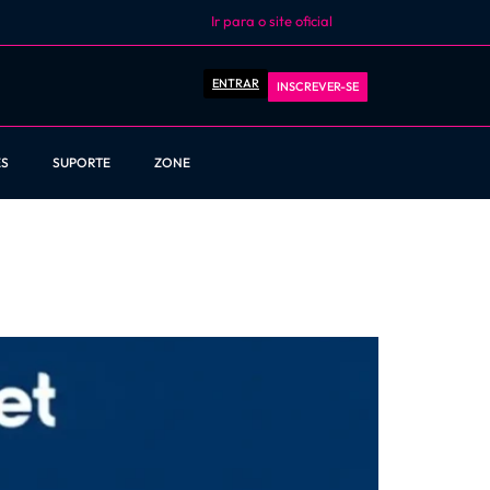
Ir para o site oficial
ENTRAR
INSCREVER-SE
S
SUPORTE
ZONE