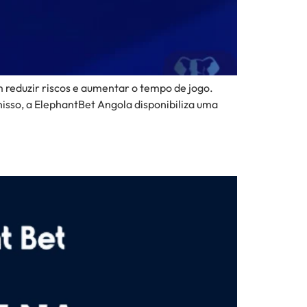
reduzir riscos e aumentar o tempo de jogo.
nisso, a ElephantBet Angola disponibiliza uma