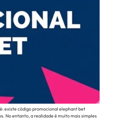
: existe código promocional elephant bet
s. No entanto, a realidade é muito mais simples