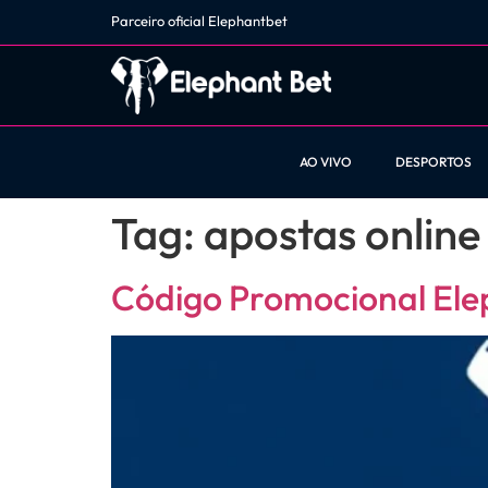
Parceiro oficial Elephantbet
AO VIVO
DESPORTOS
Tag:
apostas online
Código Promocional Ele