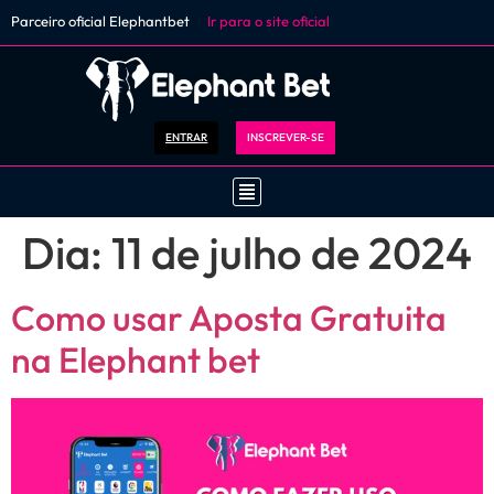
Parceiro oficial Elephantbet
Ir para o site oficial
ENTRAR
INSCREVER-SE
Dia:
11 de julho de 2024
Como usar Aposta Gratuita
na Elephant bet